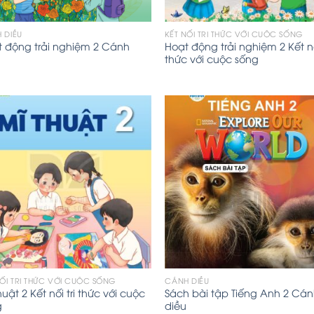
 DIỀU
KẾT NỐI TRI THỨC VỚI CUỘC SỐNG
 động trải nghiệm 2 Cánh
Hoạt động trải nghiệm 2 Kết nố
thức với cuộc sống
NỐI TRI THỨC VỚI CUỘC SỐNG
CÁNH DIỀU
huật 2 Kết nối tri thức với cuộc
Sách bài tập Tiếng Anh 2 Cá
g
diều