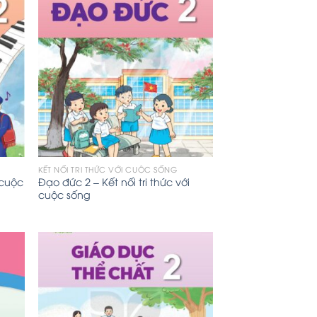
KẾT NỐI TRI THỨC VỚI CUỘC SỐNG
 cuộc
Đạo đức 2 – Kết nối tri thức với
cuộc sống