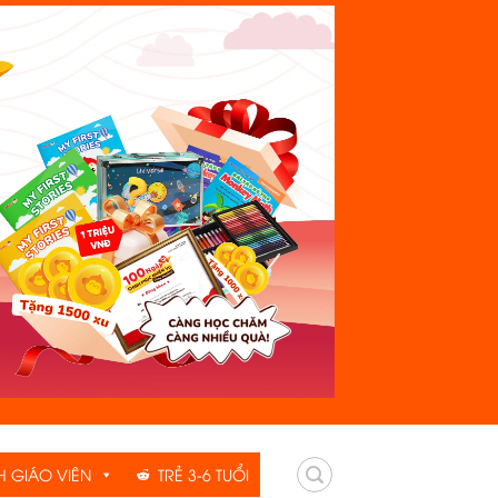
H GIÁO VIÊN
TRẺ 3-6 TUỔI