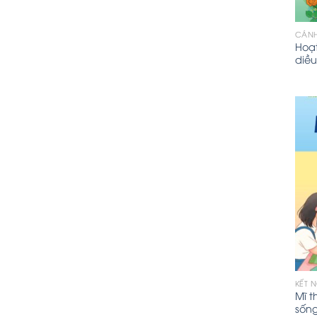
CÁNH
Hoạt
diều
KẾT 
Mĩ t
sốn