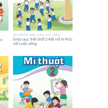
KẾT NỐI TRI THỨC VỚI CUỘC SỐNG
Giáo dục thể chất 2 Kết nối tri thức
ều
với cuộc sống