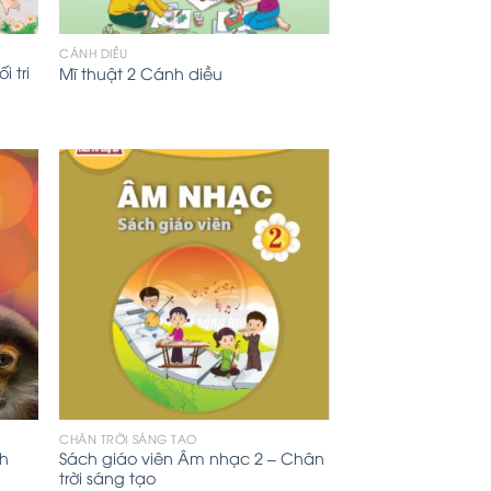
CÁNH DIỀU
i tri
Mĩ thuật 2 Cánh diều
CHÂN TRỜI SÁNG TẠO
nh
Sách giáo viên Âm nhạc 2 – Chân
trời sáng tạo