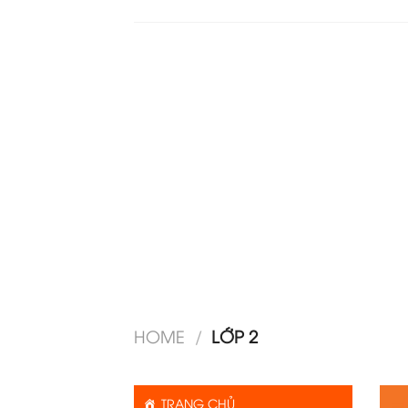
HOME
/
LỚP 2
TRANG CHỦ