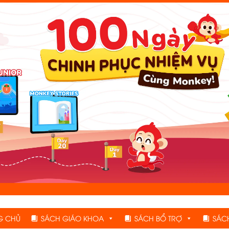
G CHỦ
SÁCH GIÁO KHOA
SÁCH BỔ TRỢ
SÁC