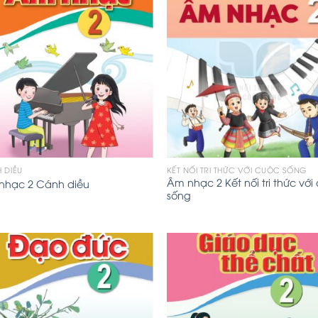
 DIỀU
KẾT NỐI TRI THỨC VỚI CUỘC SỐNG
Âm nhạc 2 Kết nối tri thức với
nhạc 2 Cánh diều
sống