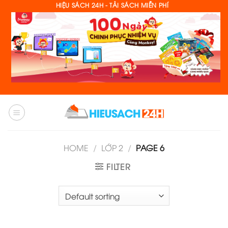
Skip
HIỆU SÁCH 24H - TẢI SÁCH MIỄN PHÍ
to
content
HOME
/
LỚP 2
/
PAGE 6
FILTER