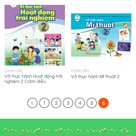
CÁNH DIỀU
CÁNH DIỀU
Vở thực hành Hoạt động trải
Vở thực hành Mĩ thuật 2
nghiệm 2 Cánh diều
1
2
3
4
5
6