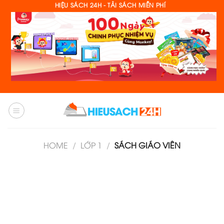
Skip
HIỆU SÁCH 24H - TẢI SÁCH MIỄN PHÍ
to
content
HOME
/
LỚP 1
/
SÁCH GIÁO VIÊN