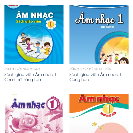
CHÂN TRỜI SÁNG TẠO
CÙNG HỌC ĐỂ PHÁT TRIỂN
Sách giáo viên Âm nhạc 1 –
Sách giáo viên Âm nhạc 1 –
Chân trời sáng tạo
Cùng học