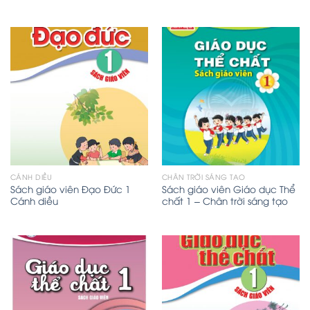
CÁNH DIỀU
CHÂN TRỜI SÁNG TẠO
Sách giáo viên Đạo Đức 1
Sách giáo viên Giáo dục Thể
Cánh diều
chất 1 – Chân trời sáng tạo