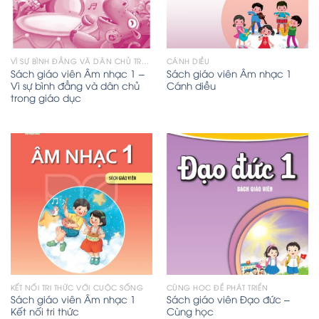
VÌ SỰ BÌNH ĐẲNG VÀ DÂN CHỦ TRONG GIÁO DỤC
CÁNH DIỀU
Sách giáo viên Âm nhạc 1 –
Sách giáo viên Âm nhạc 1
Vì sự bình đẳng và dân chủ
Cánh diều
trong giáo dục
KẾT NỐI TRI THỨC VỚI CUỘC SỐNG
CÙNG HỌC ĐỂ PHÁT TRIỂN
Sách giáo viên Âm nhạc 1
Sách giáo viên Đạo đức –
Kết nối tri thức
Cùng học