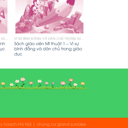
VÌ SỰ BÌNH ĐẲNG VÀ DÂN CHỦ TRONG GIÁO DỤC
VÌ SỰ BÌNH ĐẲNG VÀ DÂN CHỦ TRONG GIÁO DỤC
ình
Sách giáo viên Mĩ thuật 1 – Vì sự
dục
bình đẳng và dân chủ trong giáo
dục
uy hoạch Hà Nội
|
chung cư grand sunlake