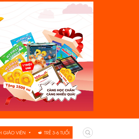
H GIÁO VIÊN
TRẺ 3-6 TUỔI