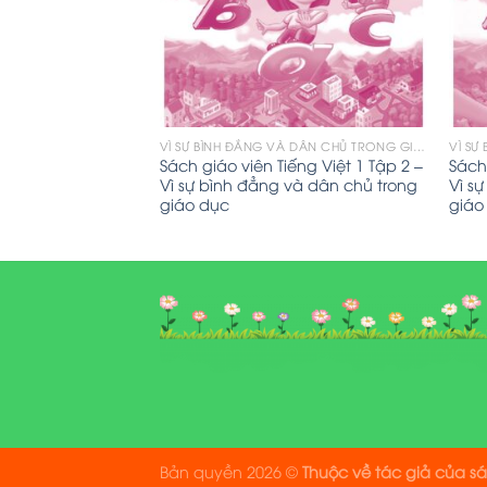
VÌ SỰ BÌNH ĐẲNG VÀ DÂN CHỦ TRONG GIÁO DỤC
Sách giáo viên Tiếng Việt 1 Tập 2 –
Sách 
Vì sự bình đẳng và dân chủ trong
Vì s
giáo dục
giáo
Bản quyền 2026 ©
Thuộc về tác giả của s