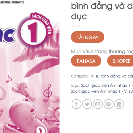
bình đẳng và d
dục
TẢI NGAY
Mua sách trang thương mại
FAHASA
SHOPEE
Category:
Vì sự bình đẳng và dâ
Tags:
Sách giáo viên Âm nhạc 1 -
Sách giáo viên Âm nhạc 1 - Vì s