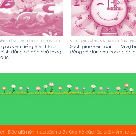
VÌ SỰ BÌNH ĐẲNG VÀ DÂN CHỦ TRONG GIÁO DỤC
giáo viên Tiếng Việt 1 Tập 1 –
Sách giáo viên Toán 1 – Vì sự b
ự bình đẳng và dân chủ trong
đẳng và dân chủ trong giáo 
 dục
ách. Độc giả nên mua sách giấy ủng hộ các tác giả
Kiểm tra q