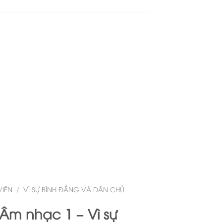
VIÊN
/
VÌ SỰ BÌNH ĐẲNG VÀ DÂN CHỦ
 Âm nhạc 1 – Vì sự