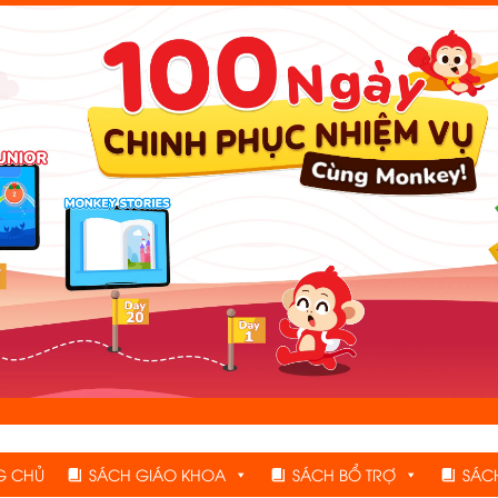
G CHỦ
SÁCH GIÁO KHOA
SÁCH BỔ TRỢ
SÁC