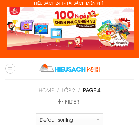
Skip
HIỆU SÁCH 24H - TẢI SÁCH MIỄN PHÍ
to
content
HOME
/
LỚP 2
/
PAGE 4
FILTER