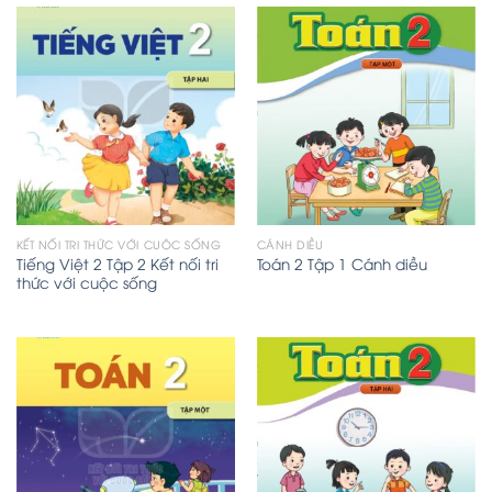
KẾT NỐI TRI THỨC VỚI CUỘC SỐNG
CÁNH DIỀU
Tiếng Việt 2 Tập 2 Kết nối tri
Toán 2 Tập 1 Cánh diều
thức với cuộc sống