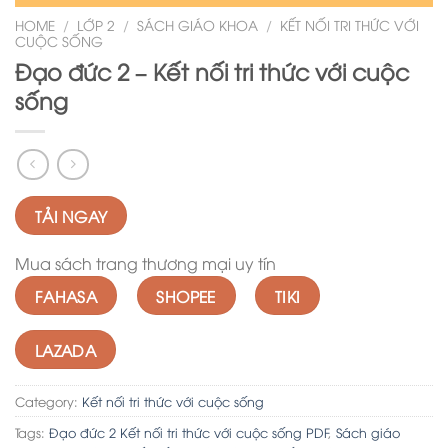
HOME
/
LỚP 2
/
SÁCH GIÁO KHOA
/
KẾT NỐI TRI THỨC VỚI
CUỘC SỐNG
Đạo đức 2 – Kết nối tri thức với cuộc
sống
TẢI NGAY
Mua sách trang thương mại uy tín
FAHASA
SHOPEE
TIKI
LAZADA
Category:
Kết nối tri thức với cuộc sống
Tags:
Đạo đức 2 Kết nối tri thức với cuộc sống PDF
,
Sách giáo