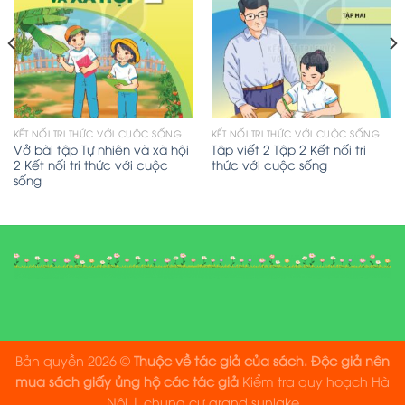
KẾT NỐI TRI THỨC VỚI CUỘC SỐNG
KẾT NỐI TRI THỨC VỚI CUỘC SỐNG
Vở bài tập Tự nhiên và xã hội
Tập viết 2 Tập 2 Kết nối tri
2 Kết nối tri thức với cuộc
thức với cuộc sống
sống
Bản quyền 2026 ©
Thuộc về tác giả của sách. Độc giả nên
mua sách giấy ủng hộ các tác giả
Kiểm tra quy hoạch Hà
Nội
|
chung cư grand sunlake