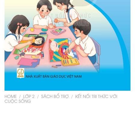
HOME
/
LỚP 2
/
SÁCH BỔ TRỢ
/
KẾT NỐI TRI THỨC VỚI
CUỘC SỐNG