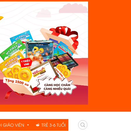
H GIÁO VIÊN
TRẺ 3-6 TUỔI