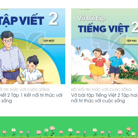
ỐI TRI THỨC VỚI CUỘC SỐNG
KẾT NỐI TRI THỨC VỚI CUỘC SỐNG
iết 2 Tập 1 Kết nối tri thức với
Vở bài tập Tiếng Việt 2 Tập hai
 sống
nối tri thức với cuộc sống