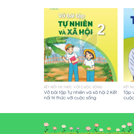
ỚI CUỘC SỐNG
KẾT NỐI TRI THỨC VỚI CUỘC SỐNG
KẾT N
ết nối tri thức với
Vở bài tập Tự nhiên và xã hội 2 Kết
Tập v
nối tri thức với cuộc sống
cuộc