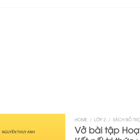
HOME
/
LỚP 2
/
SÁCH BỔ TR
Vở bài tập Hoạ