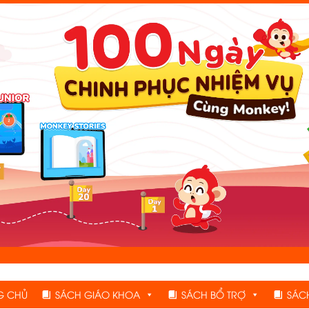
G CHỦ
SÁCH GIÁO KHOA
SÁCH BỔ TRỢ
SÁC