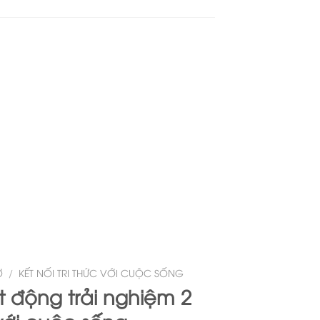
Ợ
/
KẾT NỐI TRI THỨC VỚI CUỘC SỐNG
t động trải nghiệm 2