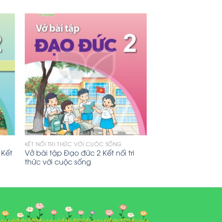
KẾT NỐI TRI THỨC VỚI CUỘC SỐNG
 Kết
Vở bài tập Đạo đức 2 Kết nối tri
thức với cuộc sống