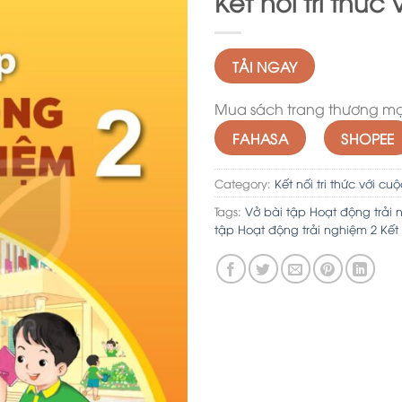
Kết nối tri thức
TẢI NGAY
Mua sách trang thương mại
FAHASA
SHOPEE
Category:
Kết nối tri thức với cu
Tags:
Vở bài tập Hoạt động trải n
tập Hoạt động trải nghiệm 2 Kết 