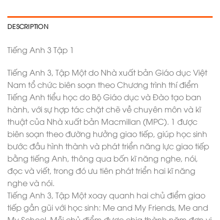
DESCRIPTION
Tiếng Anh 3 Tập 1
Tiếng Anh 3, Tập Một do Nhà xuất bản Giáo dục Việt
Nam tổ chức biên soạn theo Chương trình thí điểm
Tiếng Anh tiểu học do Bộ Giáo dục và Đào tạo ban
hành, với sự hợp tác chặt chẽ về chuyên môn và kĩ
thuật của Nhà xuất bản Macmillan (MPC). 1 được
biên soạn theo đường hưởng giao tiếp, giúp học sinh
bước đầu hình thành và phát triển năng lực giao tiếp
bằng tiếng Anh, thông qua bốn kĩ năng nghe, nói,
đọc và viết, trong đó ưu tiên phát triển hai kĩ năng
nghe và nói.
Tiếng Anh 3, Tập Một xoay quanh hai chủ điểm giao
tiếp gần gũi với học sinh: Me and My Friends, Me and
My School. Mỗi chủ điểm được chia thành năm đơn vị