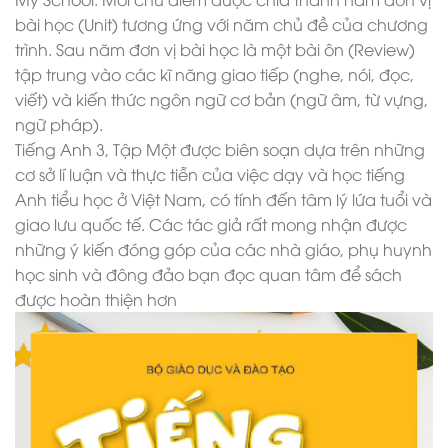
bài học (Unit) tương ứng với năm chủ đề của chương
trình. Sau năm đơn vị bài học là một bài ôn (Review)
tập trung vào các kĩ năng giao tiếp (nghe, nói, đọc,
viết) và kiến thức ngôn ngữ cơ bản (ngữ âm, từ vựng,
ngữ pháp).
Tiếng Anh 3, Tập Một được biên soạn dựa trên những
cơ sở lí luận và thực tiễn của việc dạy và học tiếng
Anh tiểu học ở Việt Nam, có tính đến tâm lý lứa tuổi và
giao lưu quốc tế. Các tác giả rất mong nhận được
những ý kiến đóng góp của các nhà giáo, phụ huynh
học sinh và đông đảo bạn đọc quan tâm để sách
được hoàn thiện hơn