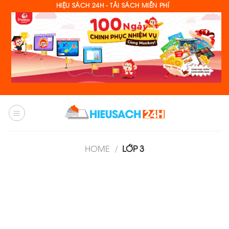
Skip
HIỆU SÁCH 24H - TẢI SÁCH MIỄN PHÍ
to
content
HOME
/
LỚP 3