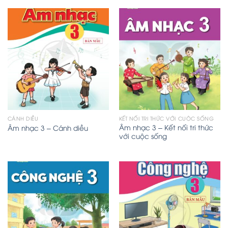
CÁNH DIỀU
KẾT NỐI TRI THỨC VỚI CUỘC SỐNG
Âm nhạc 3 – Kết nối tri thức
Âm nhạc 3 – Cánh diều
với cuộc sống