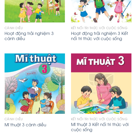
CÁNH DIỀU
KẾT NỐI TRI THỨC VỚI CUỘC SỐNG
Hoạt động trải nghiệm 3
Hoạt động trải nghiệm 3 Kết
cánh diều
nối tri thức với cuộc sống
CÁNH DIỀU
KẾT NỐI TRI THỨC VỚI CUỘC SỐNG
Mĩ thuật 3 Kết nối tri thức với
Mĩ thuật 3 cánh diều
cuộc sống