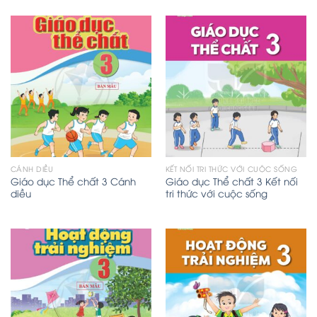
CÁNH DIỀU
KẾT NỐI TRI THỨC VỚI CUỘC SỐNG
Giáo dục Thể chất 3 Cánh
Giáo dục Thể chất 3 Kết nối
diều
tri thức với cuộc sống