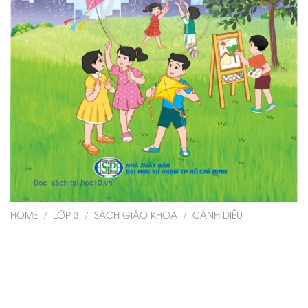
HOME
/
LỚP 3
/
SÁCH GIÁO KHOA
/
CÁNH DIỀU