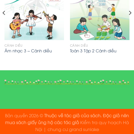
CÁNH DIỀU
CÁNH DIỀU
Âm nhạc 3 – Cánh diều
Toán 3 Tập 2 Cánh diều
Bản quyền 2026 ©
Thuộc về tác giả của sách. Độc giả nên
mua sách giấy ủng hộ các tác giả
Kiểm tra quy hoạch Hà
Nội
|
chung cư grand sunlake