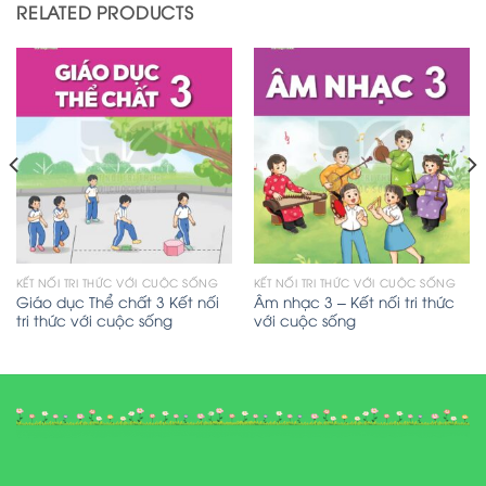
RELATED PRODUCTS
KẾT NỐI TRI THỨC VỚI CUỘC SỐNG
KẾT NỐI TRI THỨC VỚI CUỘC SỐNG
Giáo dục Thể chất 3 Kết nối
Âm nhạc 3 – Kết nối tri thức
tri thức với cuộc sống
với cuộc sống