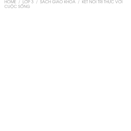
HOME
/
LỚP 3
/
SÁCH GIÁO KHOA
/
KẾT NỐI TRI THỨC VỚI
CUỘC SỐNG