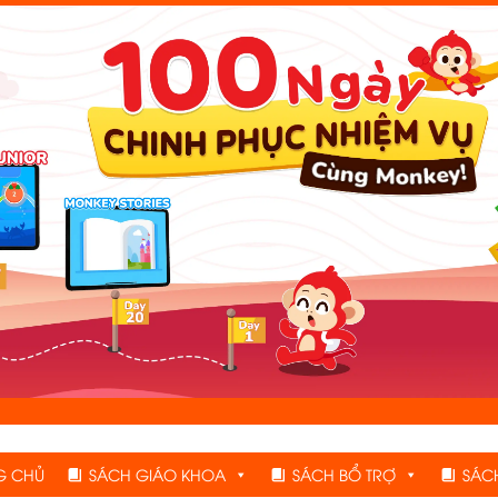
G CHỦ
SÁCH GIÁO KHOA
SÁCH BỔ TRỢ
SÁC