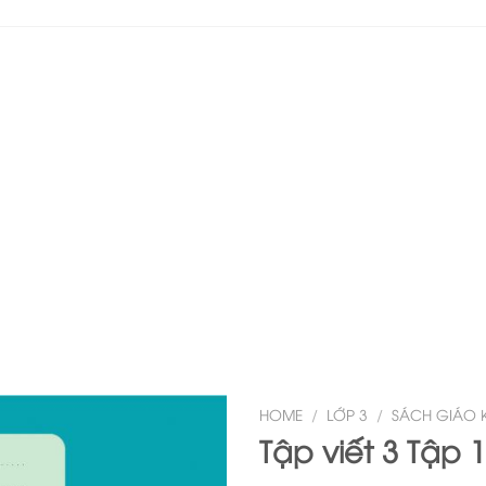
HOME
/
LỚP 3
/
SÁCH GIÁO 
Tập viết 3 Tập 1