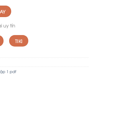
GAY
 uy tín
TIKI
Tập 1 pdf