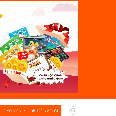
H GIÁO VIÊN
TRẺ 3-6 TUỔI