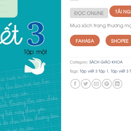
TẢI N
ĐỌC ONLINE
Mua sách trang thương mại
FAHASA
SHOPEE
Category:
SÁCH GIÁO KHOA
Tags:
Tập viết 3 Tập 1
,
Tập viết 3 