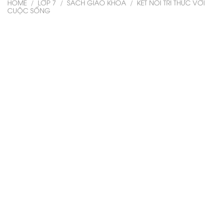
HOME
/
LỚP 7
/
SÁCH GIÁO KHOA
/
KẾT NỐI TRI THỨC VỚI
CUỘC SỐNG