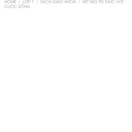
HOME
/
LỚP 7
/
SÁCH GIÁO KHOA
/
KẾT NỐI TRI THỨC VỚI
CUỘC SỐNG