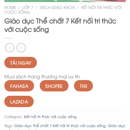
HOME
/
LỚP 7
/
SÁCH GIÁO KHOA
/
KẾT NỐI TRI THỨC VỚI
CUỘC SỐNG
Giáo dục Thể chất 7 Kết nối tri thức
với cuộc sống
TẢI NGAY
Mua sách trang thương mại uy tín
FAHASA
SHOPEE
TIKI
LAZADA
Category:
Kết nối tri thức với cuộc sống
Tags:
Giáo dục Thể chất 7 Kết nối tri thức với cuộc sống
,
Giáo dục