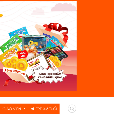
H GIÁO VIÊN
TRẺ 3-6 TUỔI