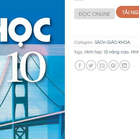
TẢI N
ĐỌC ONLINE
Category:
SÁCH GIÁO KHOA
Tags:
Hình học 10 nâng cao
,
Hìn