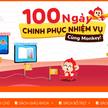
G CHỦ
SÁCH GIÁO KHOA
SÁCH BỔ TRỢ
SÁC