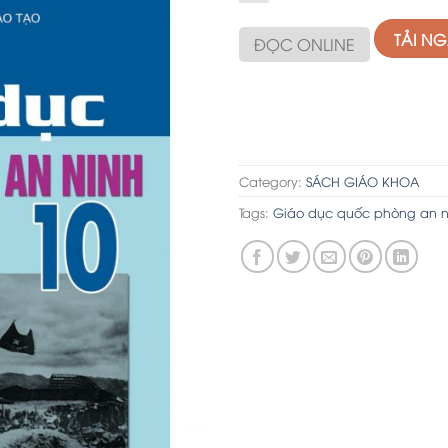
TẢI N
ĐỌC ONLINE
Category:
SÁCH GIÁO KHOA
Tags:
Giáo dục quốc phòng an n