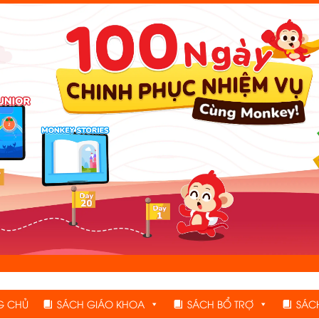
G CHỦ
SÁCH GIÁO KHOA
SÁCH BỔ TRỢ
SÁC