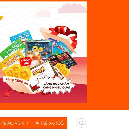
H GIÁO VIÊN
TRẺ 3-6 TUỔI