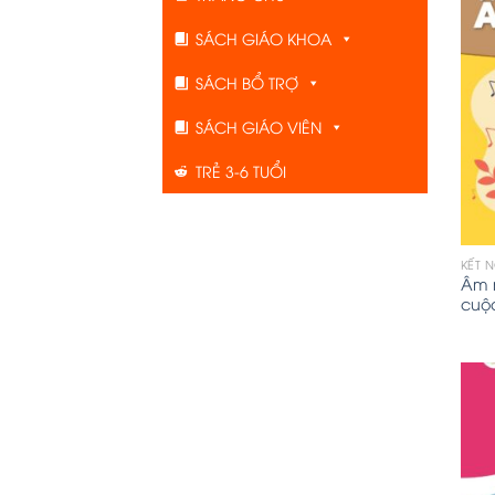
SÁCH GIÁO KHOA
SÁCH BỔ TRỢ
SÁCH GIÁO VIÊN
TRẺ 3-6 TUỔI
KẾT 
Âm n
cuộ