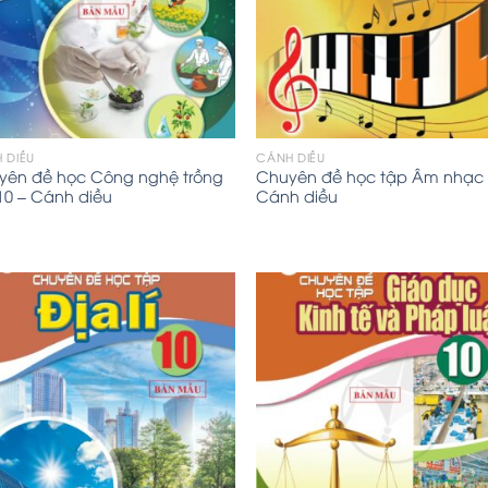
 DIỀU
CÁNH DIỀU
yên đề học Công nghệ trồng
Chuyên đề học tập Âm nhạc 
 10 – Cánh diều
Cánh diều