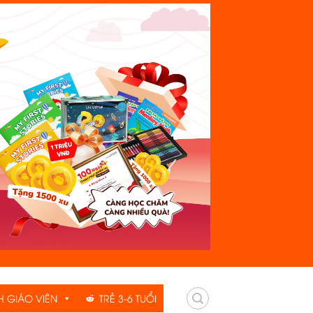
H GIÁO VIÊN
TRẺ 3-6 TUỔI