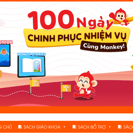
G CHỦ
SÁCH GIÁO KHOA
SÁCH BỔ TRỢ
SÁC