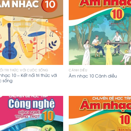
NỐI TRI THỨC VỚI CUỘC SỐNG
CÁNH DIỀU
hạc 10 – Kết nối tri thức với
Âm nhạc 10 Cánh diều
c sống