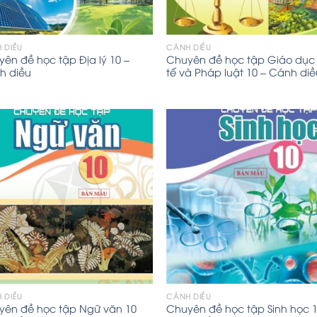
 DIỀU
CÁNH DIỀU
ên đề học tập Địa lý 10 –
Chuyên đề học tập Giáo dục 
h diều
tế và Pháp luật 10 – Cánh di
 DIỀU
CÁNH DIỀU
yên đề học tập Ngữ văn 10
Chuyên đề học tập Sinh học 1