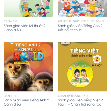
CÁNH DIỀU
KẾT NỐI TRI THỨC VỚI CUỘC SỐNG
Sách giáo viên Mĩ thuật 2
Sách giáo viên Tiếng Anh 2 –
Cánh diều
Kết nối tri thức
CÁNH DIỀU
CHÂN TRỜI SÁNG TẠO
Sách Giáo viên Tiếng Anh 2
Sách giáo viên Tiếng Việt 2
Cánh diều
Tập 1 – Chân trời sáng tạo