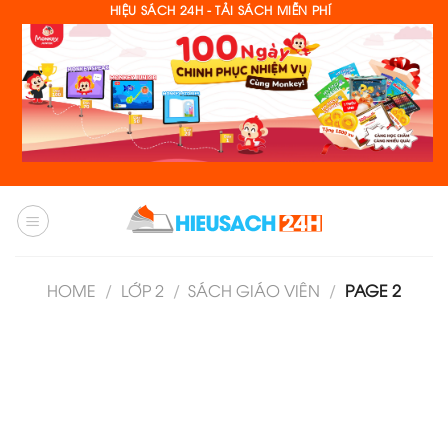
Skip
HIỆU SÁCH 24H - TẢI SÁCH MIỄN PHÍ
to
content
HOME
/
LỚP 2
/
SÁCH GIÁO VIÊN
/
PAGE 2