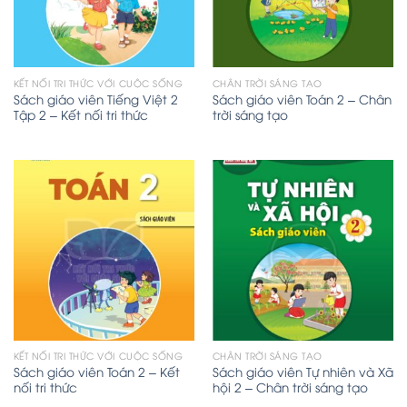
KẾT NỐI TRI THỨC VỚI CUỘC SỐNG
CHÂN TRỜI SÁNG TẠO
Sách giáo viên Tiếng Việt 2
Sách giáo viên Toán 2 – Chân
Tập 2 – Kết nối tri thức
trời sáng tạo
KẾT NỐI TRI THỨC VỚI CUỘC SỐNG
CHÂN TRỜI SÁNG TẠO
Sách giáo viên Toán 2 – Kết
Sách giáo viên Tự nhiên và Xã
nối tri thức
hội 2 – Chân trời sáng tạo