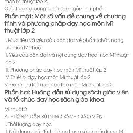
môn Mĩ thuật lớp 2.
Cấu trúc nội dung cuốn sách gồm hai phần:
Phần một: Một số vấn đề chung về chương
trình và phương pháp dạy học môn Mĩ
thuật lớp 2
I. Mục tiêu và yêu cầu cần đạt về phẩm chất, năng
lực môn Mĩ thuật
II. Yêu cầu cần đạt và nội dung dạy học môn Mĩ thuật
lớp 2
III. Phương pháp dạy học môn Mĩ thuật lớp 2
IV. Thiết bị dạy học môn Mĩ thuật lớp 2
V. Đánh giá kết quả học tập môn Mĩ thuật lớp 2
Phần hai: Hướng dẫn sử dụng sách giáo viên
và tổ chức dạy học sách giáo khoa
Mĩ thuật 2
A. HƯỚNG DẪN SỬ DỤNG SÁCH GIÁO VIÊN
I. Thời lượng dạy học
II. Nội dung chủ đề, bài học trong sách giáo khoa Mĩ