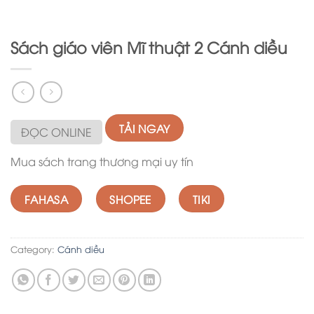
Sách giáo viên Mĩ thuật 2 Cánh diều
TẢI NGAY
ĐỌC ONLINE
Mua sách trang thương mại uy tín
FAHASA
SHOPEE
TIKI
Category:
Cánh diều