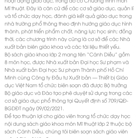
hoạt động giáo dục, trong đó có Chương trình môn
Mĩ thuật. Đây là căn cứ để các cơ sở giáo dục, quản lí
và tổ chức dạy học, đánh giá kết quả giáo dục trong
nhà trường phổ thông theo định hướng giáo dục hình
thành, phát triển phẩm chất, năng lực học sinh; đồng
thời, các chương trình này cũng là cơ sở để các Nhà
xuất bản biên giáo khoa và các tài liệu thiết yếu.
Bộ sách giáo khoa lớp 2 mang tên “Cánh Diều” gồm
8 môn học, được Nhà xuất bản Đại học Sư phạm và
Nhà xuất bản Đại học Sư phạm Thành phố Hồ Chí
Minh cùng Công ty Đầu tư Xuất bản — Thiết bị Giáo
dục Việt Nam tổ chức biên soạn đã được Bộ trưởng
Bộ giáo dục và Đào tạo phê duyệt sử dụng trong các
cơ sở giáo dục phổ thông tại Quyết định số 709/QĐ-
BGDĐT ngày 09/02/2021.
Để tạo thuận lợi cho giáo viên trong tổ chức dạy học
nội dung sách giáo khoa môn Mĩ thuật lớp 2 thuộc bộ
sách Cánh Diều, chúng tôi biên soạn sách giáo viên