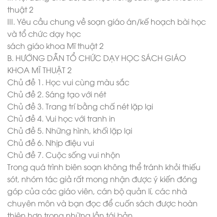
thuật 2
III. Yêu cầu chung về soạn giáo án/kế hoạch bài học
và tổ chức dạy học
sách giáo khoa Mĩ thuật 2
B. HƯỚNG DẪN TỔ CHỨC DẠY HỌC SÁCH GIÁO
KHOA MĨ THUẬT 2
Chủ đề 1. Học vui cùng màu sắc
Chủ đề 2. Sáng tạo với nét
Chủ đề 3. Trang trí bằng chấ nét lặp lại
Chủ đề 4. Vui học với tranh in
Chủ đề 5. Những hình, khối lặp lại
Chủ đề 6. Nhịp điệu vui
Chủ đề 7. Cuộc sống vui nhộn
Trong quá trình biên soạn không thể tránh khỏi thiếu
sót, nhóm tác giả rất mong nhận được ý kiến đóng
góp của các giáo viên, cán bộ quản lí, các nhà
chuyên môn và bạn đọc để cuốn sách được hoàn
thiện hơn trong những lần tái bản.