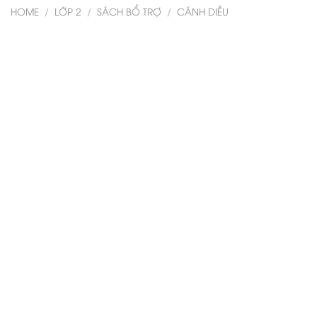
HOME
/
LỚP 2
/
SÁCH BỔ TRỢ
/
CÁNH DIỀU