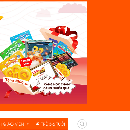
H GIÁO VIÊN
TRẺ 3-6 TUỔI