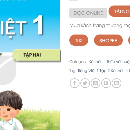
TẢI N
ĐỌC ONLINE
Mua sách trang thương mại
TIKI
SHOPEE
Category:
Kết nối tri thức với cu
Tag:
Tiếng Việt 1 Tập 2 Kết nối tri