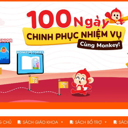
G CHỦ
SÁCH GIÁO KHOA
SÁCH BỔ TRỢ
SÁC