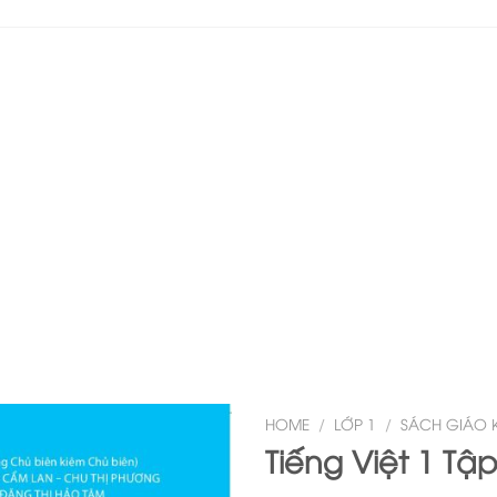
HOME
/
LỚP 1
/
SÁCH GIÁO 
Tiếng Việt 1 Tập