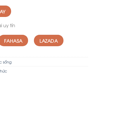
GAY
 uy tín
FAHASA
LAZADA
ộc sống
 thức