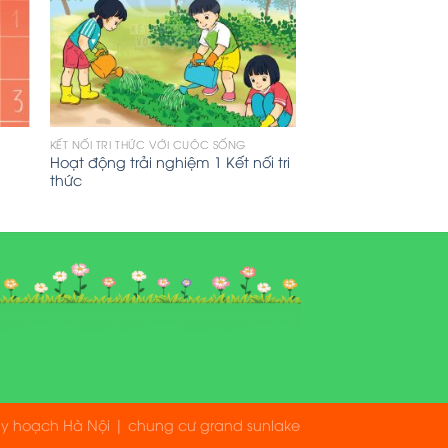
KẾT NỐI TRI THỨC VỚI CUỘC SỐNG
Hoạt động trải nghiệm 1 Kết nối tri
thức
uy hoạch Hà Nội
|
chung cư grand sunlake