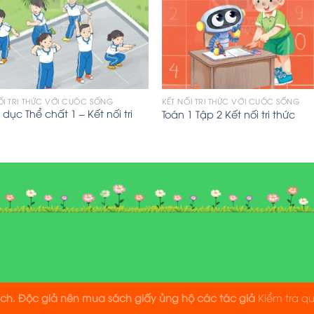
ỐI TRI THỨC VỚI CUỘC SỐNG
KẾT NỐI TRI THỨC VỚI CUỘC SỐNG
dục Thể chất 1 – Kết nối tri
Toán 1 Tập 2 Kết nối tri thức
ách. Độc giả nên mua sách giấy ủng hộ các tác giả
Kiểm tra q