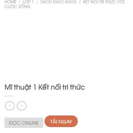
HOME
/
LỚP 1
/
SÁCH GIÁO KHOA
/
KẾT NỐI TRI THỨC VỚI
CUỘC SỐNG
Mĩ thuật 1 Kết nối tri thức
TẢI NGAY
ĐỌC ONLINE