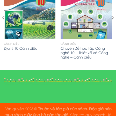
CÁNH DIỀU
CÁNH DIỀU
Chuyên đề học tập Công
Địa lý 10 Cánh diều
nghệ 10 – Thiết kế và Công
nghệ – Cánh diều
Bản quyền 2026 ©
Thuộc về tác giả của sách. Độc giả nên
mua sách giấy ủng hộ các tác giả
Kiểm tra quy hoạch Hà