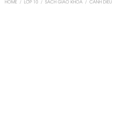
HOME
/
LỚP 10
/
SÁCH GIÁO KHOA
/
CÁNH DIỀU