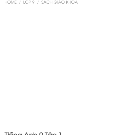
HOME
/
LỚP 9
/
SÁCH GIÁO KHOA
Tiếng Anh 9 Tập 1