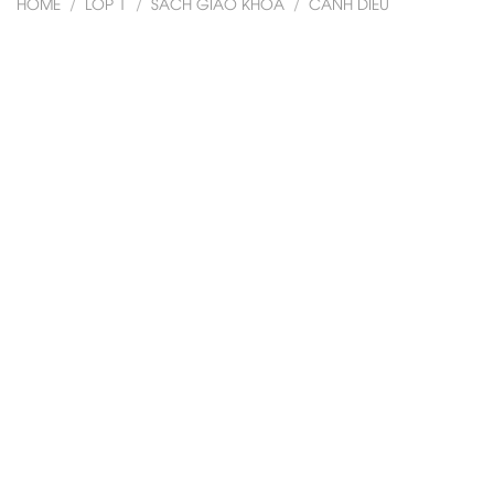
HOME
/
LỚP 1
/
SÁCH GIÁO KHOA
/
CÁNH DIỀU