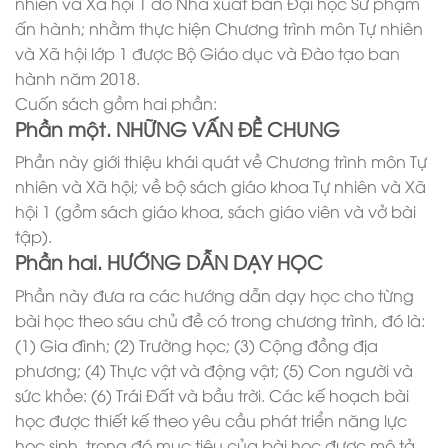
nhiên và Xã hội 1 do Nhà xuất bản Đại học Sư phạm
ấn hành; nhằm thực hiện Chương trình môn Tự nhiên
và Xã hội lớp 1 được Bộ Giáo dục và Đào tạo ban
hành năm 2018.
Cuốn sách gồm hai phần:
Phần một. NHỮNG VẤN ĐỀ CHUNG
Phần này giới thiệu khái quát về Chương trình môn Tự
nhiên và Xã hội; về bộ sách giáo khoa Tự nhiên và Xã
hội 1 (gồm sách giáo khoa, sách giáo viên và vở bài
tập).
Phần hai. HƯỚNG DẪN DẠY HỌC
Phần này đưa ra các hướng dẫn dạy học cho từng
bài học theo sáu chủ đề có trong chương trình, đó là:
(1) Gia đình; (2) Trường học; (3) Cộng đồng địa
phương; (4) Thực vật và động vật; (5) Con người và
sức khỏe: (6) Trái Đất và bầu trời. Các kế hoạch bài
học được thiết kế theo yêu cầu phát triển năng lực
học sinh, trong đó mục tiêu của bài học được mô tả