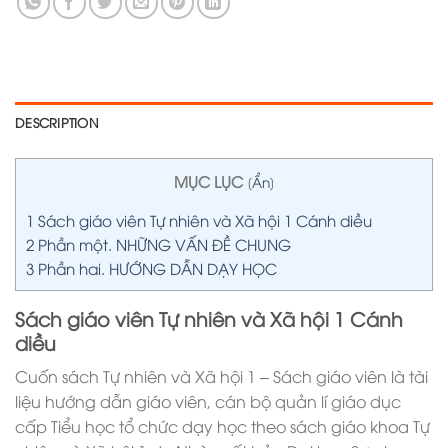
DESCRIPTION
MỤC LỤC
[
Ẩn
]
1
Sách giáo viên Tự nhiên và Xã hội 1 Cánh diều
2
Phần một. NHỮNG VẤN ĐỀ CHUNG
3
Phần hai. HƯỚNG DẪN DẠY HỌC
Sách giáo viên Tự nhiên và Xã hội 1 Cánh
diều
Cuốn sách Tự nhiên và Xã hội 1 – Sách giáo viên là tài
liệu hướng dẫn giáo viên, cán bộ quản lí giáo dục
cấp Tiểu học tổ chức dạy học theo sách giáo khoa Tự