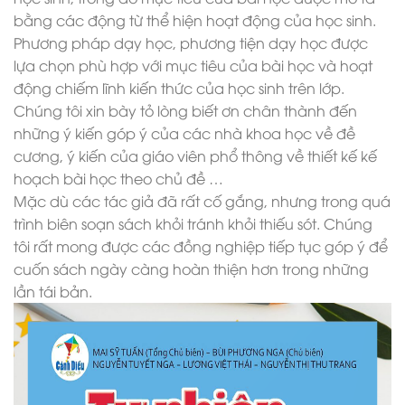
bằng các động từ thể hiện hoạt động của học sinh.
Phương pháp dạy học, phương tiện dạy học được
lựa chọn phù hợp với mục tiêu của bài học và hoạt
động chiếm lĩnh kiến thức của học sinh trên lớp.
Chúng tôi xin bày tỏ lòng biết ơn chân thành đến
những ý kiến góp ý của các nhà khoa học về đề
cương, ý kiến của giáo viên phổ thông về thiết kế kế
hoạch bài học theo chủ đề …
Mặc dù các tác giả đã rất cố gắng, nhưng trong quá
trình biên soạn sách khỏi tránh khỏi thiếu sót. Chúng
tôi rất mong được các đồng nghiệp tiếp tục góp ý để
cuốn sách ngày càng hoàn thiện hơn trong những
lần tái bản.