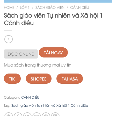
HOME
/
LỚP 1
/
SÁCH GIÁO VIÊN
/
CÁNH DIỀU
Sách giáo viên Tự nhiên và Xã hội 1
Cánh diều
TẢI NGAY
ĐỌC ONLINE
Mua sách trang thương mại uy tín
TIKI
SHOPEE
FAHASA
Category:
CÁNH DIỀU
Tag:
Sách giáo viên Tự nhiên và Xã hội 1 Cánh diều