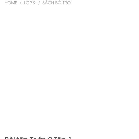
HOME
/
LỚP 9
/
SÁCH BỔ TRỢ