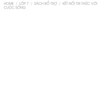
HOME
/
LỚP 7
/
SÁCH BỔ TRỢ
/
KẾT NỐI TRI THỨC VỚI
CUỘC SỐNG