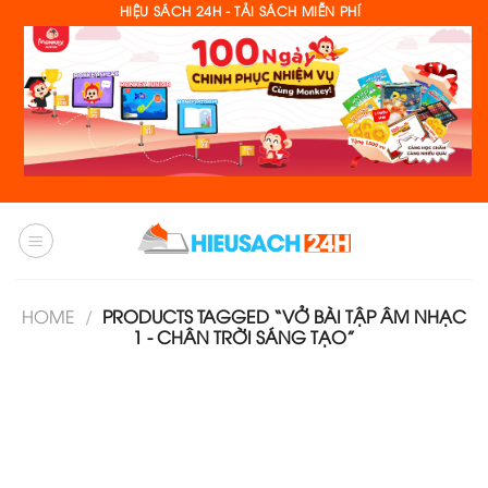
Skip
HIỆU SÁCH 24H - TẢI SÁCH MIỄN PHÍ
to
content
HOME
/
PRODUCTS TAGGED “VỞ BÀI TẬP ÂM NHẠC
1 - CHÂN TRỜI SÁNG TẠO”