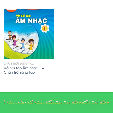
CHÂN TRỜI SÁNG TẠO
Vở bài tập Âm nhạc 1 –
Chân trời sáng tạo