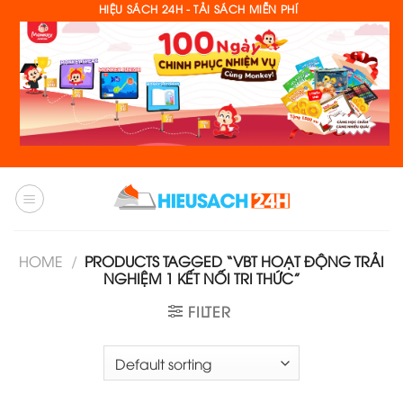
Skip
HIỆU SÁCH 24H - TẢI SÁCH MIỄN PHÍ
to
content
HOME
/
PRODUCTS TAGGED “VBT HOẠT ĐỘNG TRẢI
NGHIỆM 1 KẾT NỐI TRI THỨC”
FILTER