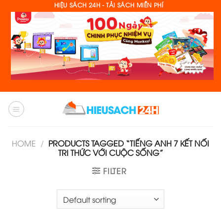
Skip
HIỆU SÁCH 24H - TẢI SÁCH MIỄN PHÍ
to
content
HOME
/
PRODUCTS TAGGED “TIẾNG ANH 7 KẾT NỐI
TRI THỨC VỚI CUỘC SỐNG”
FILTER