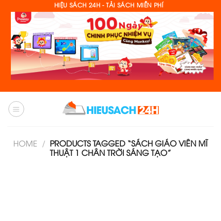
Skip
HIỆU SÁCH 24H - TẢI SÁCH MIỄN PHÍ
to
content
HOME
/
PRODUCTS TAGGED “SÁCH GIÁO VIÊN MĨ
THUẬT 1 CHÂN TRỜI SÁNG TẠO”