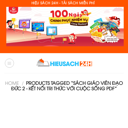
Skip
HIỆU SÁCH 24H - TẢI SÁCH MIỄN PHÍ
to
content
HOME
/
PRODUCTS TAGGED “SÁCH GIÁO VIÊN ĐẠO
ĐỨC 2 - KẾT NỐI TRI THỨC VỚI CUỘC SỐNG PDF”