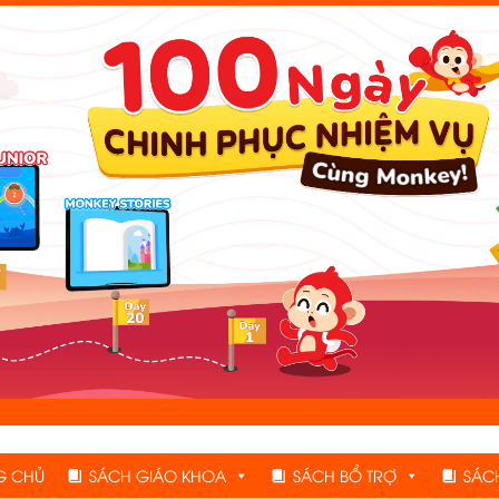
G CHỦ
SÁCH GIÁO KHOA
SÁCH BỔ TRỢ
SÁC