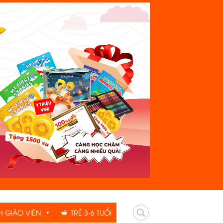
H GIÁO VIÊN
TRẺ 3-6 TUỔI