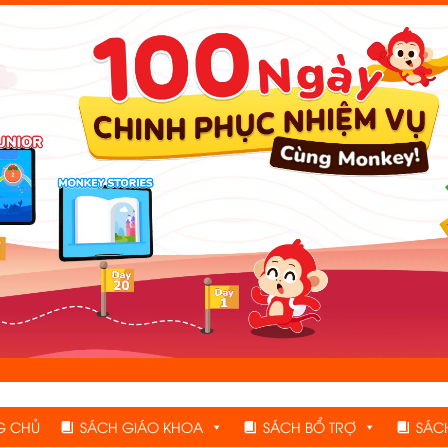
G CHỦ
SÁCH GIÁO KHOA
SÁCH BỔ TRỢ
SÁC