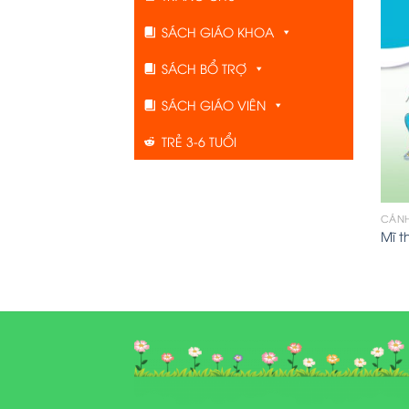
SÁCH GIÁO KHOA
SÁCH BỔ TRỢ
SÁCH GIÁO VIÊN
TRẺ 3-6 TUỔI
CÁNH
Mĩ t