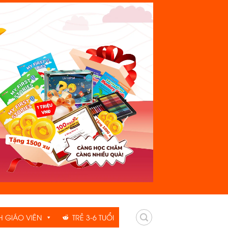
H GIÁO VIÊN
TRẺ 3-6 TUỔI