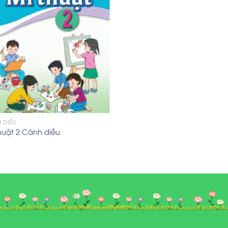
 DIỀU
huật 2 Cánh diều