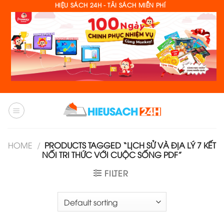
Skip
HIỆU SÁCH 24H - TẢI SÁCH MIỄN PHÍ
to
content
HOME
/
PRODUCTS TAGGED “LỊCH SỬ VÀ ĐỊA LÝ 7 KẾT
NỐI TRI THỨC VỚI CUỘC SỐNG PDF”
FILTER