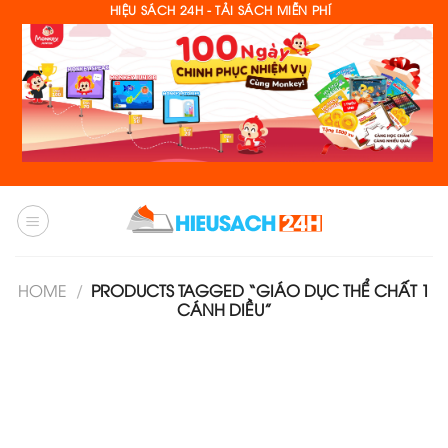
Skip
HIỆU SÁCH 24H - TẢI SÁCH MIỄN PHÍ
to
content
HOME
/
PRODUCTS TAGGED “GIÁO DỤC THỂ CHẤT 1
CÁNH DIỀU”