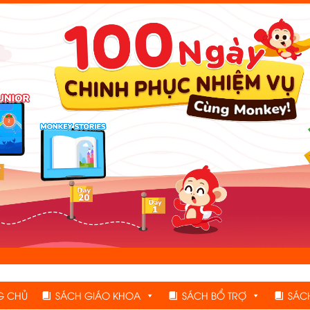
G CHỦ
SÁCH GIÁO KHOA
SÁCH BỔ TRỢ
SÁC