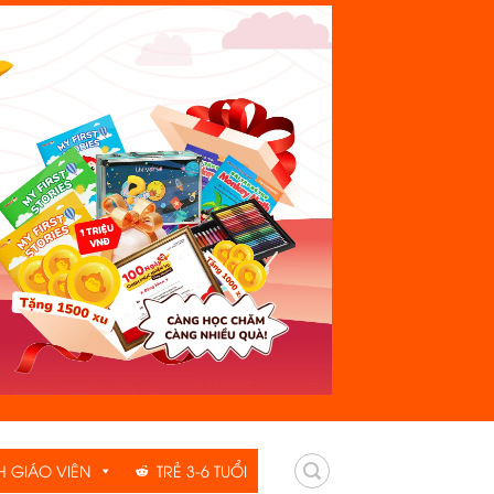
H GIÁO VIÊN
TRẺ 3-6 TUỔI