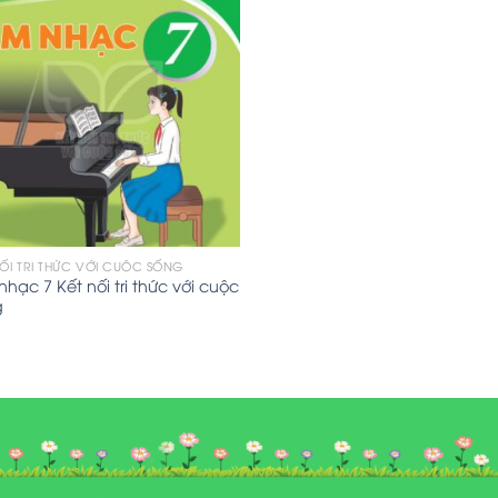
NỐI TRI THỨC VỚI CUỘC SỐNG
hạc 7 Kết nối tri thức với cuộc
g