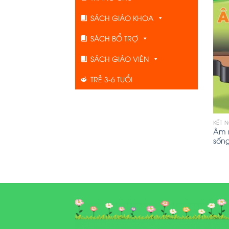
SÁCH GIÁO KHOA
SÁCH BỔ TRỢ
SÁCH GIÁO VIÊN
TRẺ 3-6 TUỔI
KẾT 
Âm n
sốn