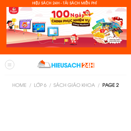
Skip
HIỆU SÁCH 24H - TẢI SÁCH MIỄN PHÍ
to
content
HOME
/
LỚP 6
/
SÁCH GIÁO KHOA
/
PAGE 2